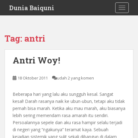
S
Dunia Baiquni
TOGGLE
k
i
p
t
Tag:
antri
o
m
a
Antri Woy!
i
n
c
18 Oktober 2011
udah 2 yang komen
o
n
Beberapa hari yang lalu aku sungguh kesal. Sangat
t
kesal! Darah rasanya naik ke ubun-ubun, tetapi aku tidak
e
pernah bisa marah. Ketika aku mau marah, aku biasanya
n
lebih sering memendam rasa amarah itu sendiri.
t
Persoalannya sepele dan aku rasa hampir selalu terjadi
di negeri yang “ngakunya” teramat kaya. Sebuah
kejadian sistemik yang sulit sekali dibangun di dalam