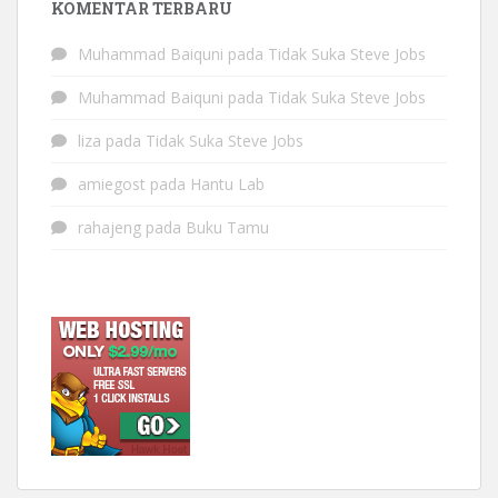
KOMENTAR TERBARU
Muhammad Baiquni
pada
Tidak Suka Steve Jobs
Muhammad Baiquni
pada
Tidak Suka Steve Jobs
liza
pada
Tidak Suka Steve Jobs
amiegost
pada
Hantu Lab
rahajeng
pada
Buku Tamu