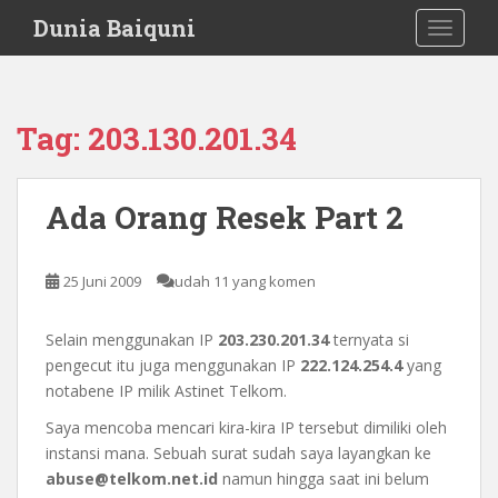
S
Dunia Baiquni
TOGGLE
k
i
p
t
Tag:
203.130.201.34
o
m
a
Ada Orang Resek Part 2
i
n
c
25 Juni 2009
udah 11 yang komen
o
n
Selain menggunakan IP
203.230.201.34
ternyata si
t
pengecut itu juga menggunakan IP
222.124.254.4
yang
e
notabene IP milik Astinet Telkom.
n
t
Saya mencoba mencari kira-kira IP tersebut dimiliki oleh
instansi mana. Sebuah surat sudah saya layangkan ke
abuse@telkom.net.id
namun hingga saat ini belum