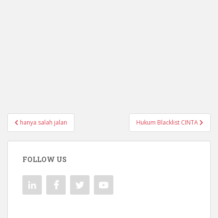
Navigasi
hanya salah jalan
Hukum Blacklist CINTA
pos
FOLLOW US