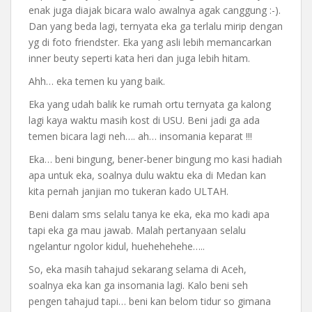
enak juga diajak bicara walo awalnya agak canggung :-).
Dan yang beda lagi, ternyata eka ga terlalu mirip dengan
yg di foto friendster. Eka yang asli lebih memancarkan
inner beuty seperti kata heri dan juga lebih hitam.
Ahh… eka temen ku yang baik.
Eka yang udah balik ke rumah ortu ternyata ga kalong
lagi kaya waktu masih kost di USU. Beni jadi ga ada
temen bicara lagi neh…. ah… insomania keparat !!!
Eka… beni bingung, bener-bener bingung mo kasi hadiah
apa untuk eka, soalnya dulu waktu eka di Medan kan
kita pernah janjian mo tukeran kado ULTAH.
Beni dalam sms selalu tanya ke eka, eka mo kadi apa
tapi eka ga mau jawab. Malah pertanyaan selalu
ngelantur ngolor kidul, huehehehehe…..
So, eka masih tahajud sekarang selama di Aceh,
soalnya eka kan ga insomania lagi. Kalo beni seh
pengen tahajud tapi… beni kan belom tidur so gimana