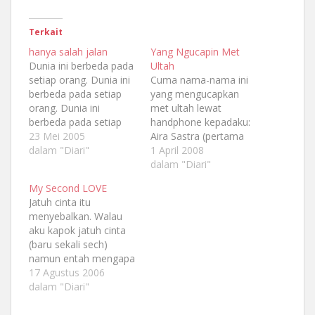
Terkait
hanya salah jalan
Yang Ngucapin Met
Dunia ini berbeda pada
Ultah
setiap orang. Dunia ini
Cuma nama-nama ini
berbeda pada setiap
yang mengucapkan
orang. Dunia ini
met ultah lewat
berbeda pada setiap
handphone kepadaku:
orang. Beda manusia
23 Mei 2005
Aira Sastra (pertama
beda perspektif, jangan
dalam "Diari"
jam 00:01 WIB tanggal
1 April 2008
mencoba menghakimi.
31 Maret 2008 padahal
dalam "Diari"
Itu yang selalu ku
dia adalah teman
My Second LOVE
kecam-kan dalam hati,
baruku dari dunia
Jatuh cinta itu
namun hari ini
maya) Didi Lazuardi
menyebalkan. Walau
semuanya terasa
Abdul Ghaffar Asrizal
aku kapok jatuh cinta
begitu berbeda.
Lutfi Windri Septi
(baru sekali sech)
Temanku dari sms-an
Januarini (langsung
namun entah mengapa
tadi pagi mengirimkan
nelpon) Eka Suhartini
cinta itu bisaaaaaa saja
17 Agustus 2006
sms yang membuat
Nunung Mardathilla
datang dari tempat
dalam "Diari"
bulu kudukku…
Kak Iti (kakakku yang
yang tidak kita duga
cerewet yang sedang…
dan kita sangka. Cinta