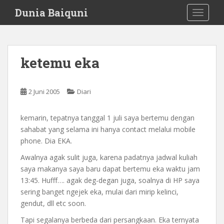
S
Dunia Baiquni
TOGGLE
k
i
p
t
ketemu eka
o
m
a
2 Juni 2005
Diari
i
n
kemarin, tepatnya tanggal 1 juli saya bertemu dengan
c
sahabat yang selama ini hanya contact melalui mobile
o
phone. Dia EKA.
n
t
Awalnya agak sulit juga, karena padatnya jadwal kuliah
e
saya makanya saya baru dapat bertemu eka waktu jam
n
13:45. Hufff…. agak deg-degan juga, soalnya di HP saya
t
sering banget ngejek eka, mulai dari mirip kelinci,
gendut, dll etc soon.
Tapi segalanya berbeda dari persangkaan. Eka ternyata