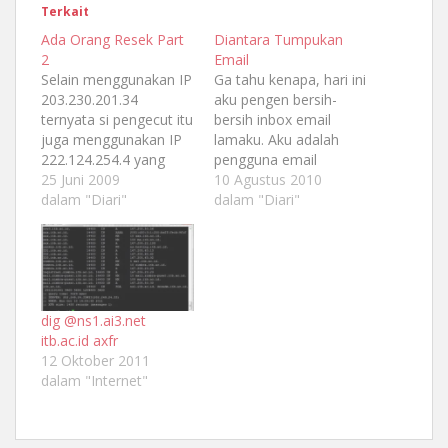
Terkait
Ada Orang Resek Part
Diantara Tumpukan
2
Email
Selain menggunakan IP
Ga tahu kenapa, hari ini
203.230.201.34
aku pengen bersih-
ternyata si pengecut itu
bersih inbox email
juga menggunakan IP
lamaku. Aku adalah
222.124.254.4 yang
pengguna email
notabene IP milik
25 Juni 2009
dengan memanfaatkan
10 Agustus 2010
Astinet Telkom. Saya
dalam "Diari"
akun di Yahoo! Mail.
dalam "Diari"
mencoba mencari kira-
Walau diberikan
kira IP tersebut dimiliki
kapasitas unlimited
oleh instansi mana.
space, tetapi rasanya
Sebuah surat sudah
jika email terlalu
saya layangkan ke
banyak ya semak juga.
abuse@telkom.net.id
Akhirnya kuputuskan
dig @ns1.ai3.net
namun hingga saat ini
hendak bersih-bersih
itb.ac.id axfr
belum ada tanggapan
email yang menumpuk.
12 Oktober 2011
sama sekali. Sharing
Sebelumnya, aku sudah
dalam "Internet"
dengan teman saya
mencoba menerapkan
fl3xu5 ternyata…
sistem folderisasi
untuk…