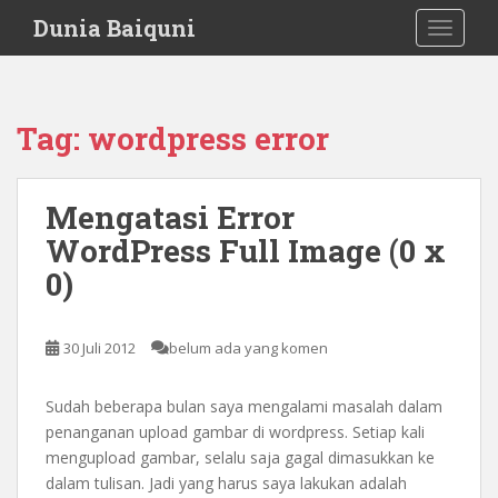
S
Dunia Baiquni
TOGGLE
k
i
p
t
Tag:
wordpress error
o
m
a
Mengatasi Error
i
WordPress Full Image (0 x
n
c
0)
o
n
t
30 Juli 2012
belum ada yang komen
e
n
Sudah beberapa bulan saya mengalami masalah dalam
t
penanganan upload gambar di wordpress. Setiap kali
mengupload gambar, selalu saja gagal dimasukkan ke
dalam tulisan. Jadi yang harus saya lakukan adalah