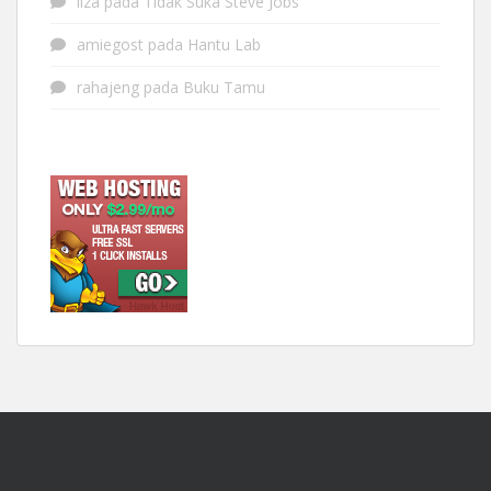
liza
pada
Tidak Suka Steve Jobs
amiegost
pada
Hantu Lab
rahajeng
pada
Buku Tamu