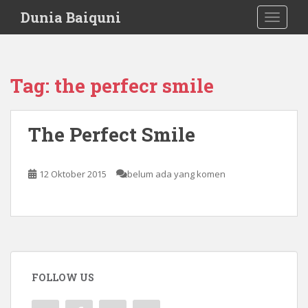
S
Dunia Baiquni
TOGGLE
k
i
p
t
Tag:
the perfecr smile
o
m
a
The Perfect Smile
i
n
c
12 Oktober 2015
belum ada yang komen
o
n
t
e
n
t
FOLLOW US