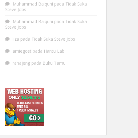
Muhammad Baiquni
pada
Tidak Suka
Steve Jobs
Muhammad Baiquni
pada
Tidak Suka
Steve Jobs
liza
pada
Tidak Suka Steve Jobs
amiegost
pada
Hantu Lab
rahajeng
pada
Buku Tamu