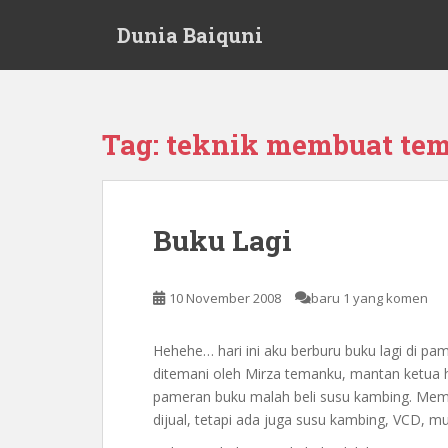
S
Dunia Baiquni
k
i
p
t
o
Tag:
teknik membuat tem
m
a
i
n
Buku Lagi
c
o
n
10 November 2008
baru 1 yang komen
t
e
Hehehe… hari ini aku berburu buku lagi di pame
n
ditemani oleh Mirza temanku, mantan ketua 
t
pameran buku malah beli susu kambing. Mem
dijual, tetapi ada juga susu kambing, VCD, mura