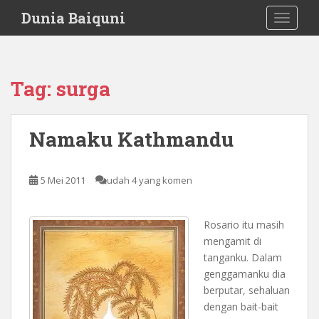
S
Dunia Baiquni
TOGGLE
k
i
p
t
Tag:
surga
o
m
a
Namaku Kathmandu
i
n
c
5 Mei 2011
udah 4 yang komen
o
n
t
Rosario itu masih
e
mengamit di
n
tanganku. Dalam
t
genggamanku dia
berputar, sehaluan
dengan bait-bait