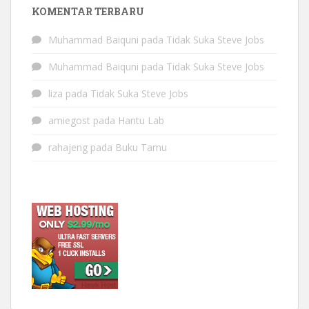
KOMENTAR TERBARU
Muhammad Baiquni
pada
Tidak Suka Steve Jobs
Muhammad Baiquni
pada
Tidak Suka Steve Jobs
liza
pada
Tidak Suka Steve Jobs
amiegost
pada
Hantu Lab
rahajeng
pada
Buku Tamu