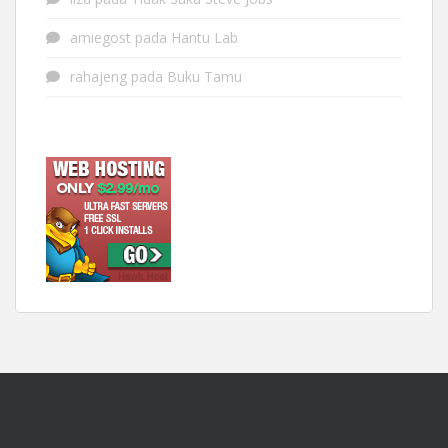
amiegost
pada
Hantu Lab
rahajeng
pada
Buku Tamu