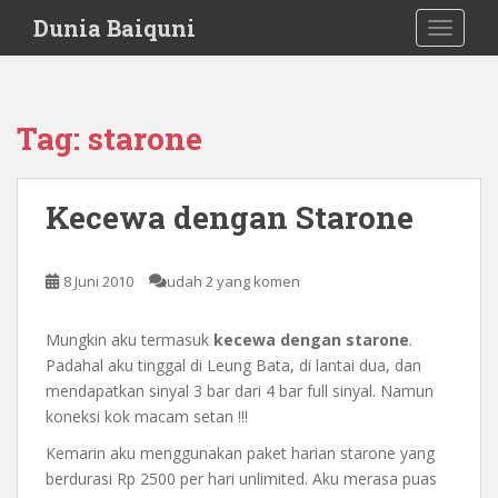
S
Dunia Baiquni
TOGGLE
k
i
p
t
Tag:
starone
o
m
a
Kecewa dengan Starone
i
n
c
8 Juni 2010
udah 2 yang komen
o
n
Mungkin aku termasuk
kecewa dengan starone
.
t
Padahal aku tinggal di Leung Bata, di lantai dua, dan
e
mendapatkan sinyal 3 bar dari 4 bar full sinyal. Namun
n
koneksi kok macam setan !!!
t
Kemarin aku menggunakan paket harian starone yang
berdurasi Rp 2500 per hari unlimited. Aku merasa puas