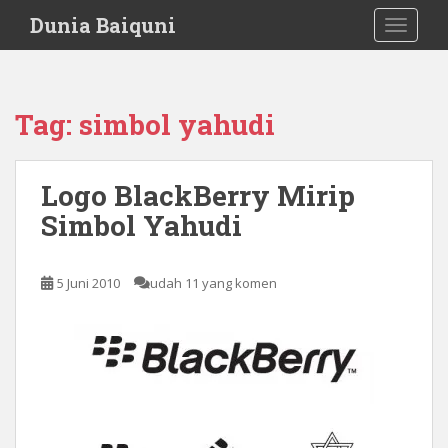
S
Dunia Baiquni
TOGGLE
k
i
p
t
Tag:
simbol yahudi
o
m
a
Logo BlackBerry Mirip
i
Simbol Yahudi
n
c
o
5 Juni 2010
udah 11 yang komen
n
t
e
n
t