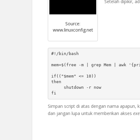
Setelah dipikir, a
Source:
www.linuxconfig.net
#!/bin/bash

mem=$(free -m | grep Mem | awk '{pri
if(("$mem" <= 10))

then

     shutdown -r now

fi
Simpan script di atas dengan nama apapun
dan jangan lupa untuk memberikan akses
exe