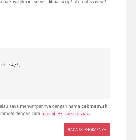
da baiknya jika ini server dibuat
script
otomatis
reboot
.
nt $4}')

, kalau saya menyimpannya dengan nama
cekmem.sh
cutable
dengan cara
.
chmod +x cekmem.sh
BACA SELENGKAPNYA