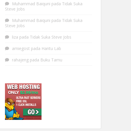
Muhammad Baiquni
pada
Tidak Suka
Steve Jobs
Muhammad Baiquni
pada
Tidak Suka
Steve Jobs
liza
pada
Tidak Suka Steve Jobs
amiegost
pada
Hantu Lab
rahajeng
pada
Buku Tamu