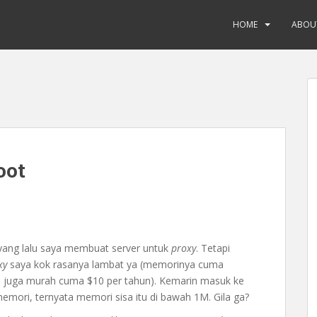
HOME
ABOU
oot
ang lalu saya membuat server untuk
proxy
. Tetapi
xy
saya kok rasanya lambat ya (memorinya cuma
 juga murah cuma $10 per tahun). Kemarin masuk ke
emori, ternyata memori sisa itu di bawah 1M. Gila ga?