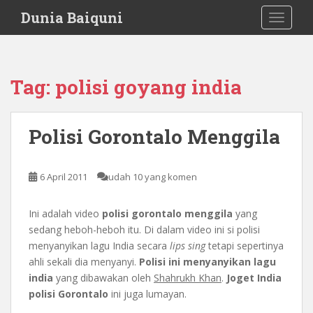
S
Dunia Baiquni
TOGGLE
k
i
p
t
Tag:
polisi goyang india
o
m
a
Polisi Gorontalo Menggila
i
n
c
6 April 2011
udah 10 yang komen
o
n
Ini adalah video
polisi gorontalo menggila
yang
t
sedang heboh-heboh itu. Di dalam video ini si polisi
e
menyanyikan lagu India secara
lips sing
tetapi sepertinya
n
ahli sekali dia menyanyi.
Polisi ini menyanyikan lagu
t
india
yang dibawakan oleh
Shahrukh Khan
.
Joget India
polisi Gorontalo
ini juga lumayan.