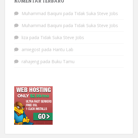
KOMENTAR TERBARU
Muhammad Baiquni
pada
Tidak Suka Steve Jobs
Muhammad Baiquni
pada
Tidak Suka Steve Jobs
liza
pada
Tidak Suka Steve Jobs
amiegost
pada
Hantu Lab
rahajeng
pada
Buku Tamu