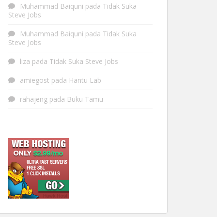
Muhammad Baiquni
pada
Tidak Suka
Steve Jobs
Muhammad Baiquni
pada
Tidak Suka
Steve Jobs
liza
pada
Tidak Suka Steve Jobs
amiegost
pada
Hantu Lab
rahajeng
pada
Buku Tamu