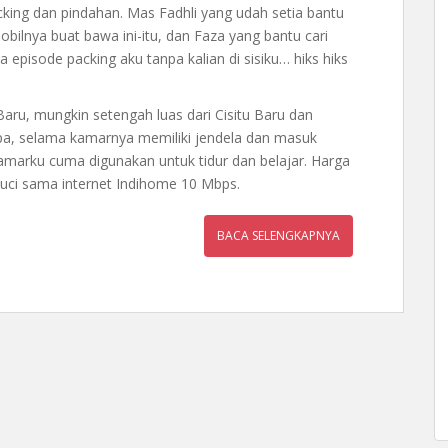
king dan pindahan. Mas Fadhli yang udah setia bantu
bilnya buat bawa ini-itu, dan Faza yang bantu cari
 episode packing aku tanpa kalian di sisiku… hiks hiks
 Baru, mungkin setengah luas dari Cisitu Baru dan
apa, selama kamarnya memiliki jendela dan masuk
amarku cuma digunakan untuk tidur dan belajar. Harga
cuci sama internet Indihome 10 Mbps.
BACA SELENGKAPNYA