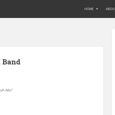
HOME
ABOU
 Band
ruh Aku
“.