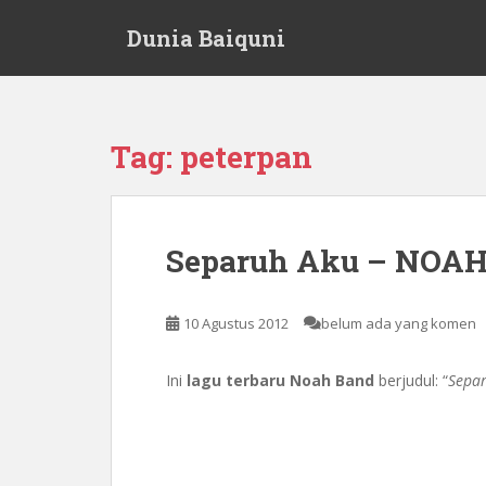
S
Dunia Baiquni
k
i
p
t
o
Tag:
peterpan
m
a
i
n
Separuh Aku – NOAH
c
o
n
10 Agustus 2012
belum ada yang komen
t
e
Ini
lagu terbaru Noah Band
berjudul: “
Sepa
n
t