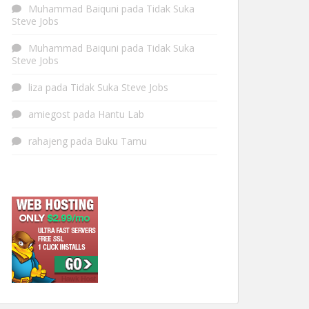
Muhammad Baiquni
pada
Tidak Suka
Steve Jobs
Muhammad Baiquni
pada
Tidak Suka
Steve Jobs
liza
pada
Tidak Suka Steve Jobs
amiegost
pada
Hantu Lab
rahajeng
pada
Buku Tamu