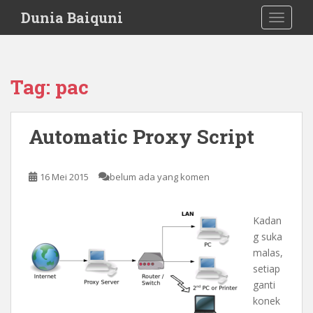
S
Dunia Baiquni
TOGGLE
k
i
p
t
Tag:
pac
o
m
a
Automatic Proxy Script
i
n
c
16 Mei 2015
belum ada yang komen
o
n
t
Kadan
e
g suka
n
malas,
t
setiap
ganti
konek