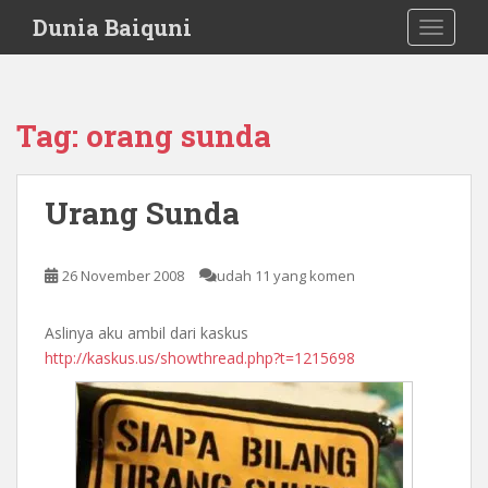
S
Dunia Baiquni
TOGGLE
k
i
p
t
Tag:
orang sunda
o
m
a
Urang Sunda
i
n
c
26 November 2008
udah 11 yang komen
o
n
Aslinya aku ambil dari kaskus
t
http://kaskus.us/showthread.php?t=1215698
e
n
t