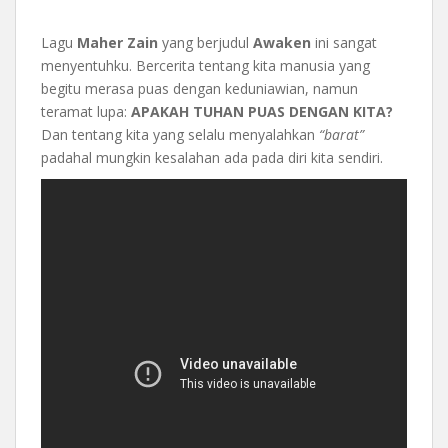
Lagu
Maher Zain
yang berjudul
Awaken
ini sangat
menyentuhku. Bercerita tentang kita manusia yang
begitu merasa puas dengan keduniawian, namun
teramat lupa:
APAKAH TUHAN PUAS DENGAN KITA?
Dan tentang kita yang selalu menyalahkan
“barat”
padahal mungkin kesalahan ada pada diri kita sendiri.