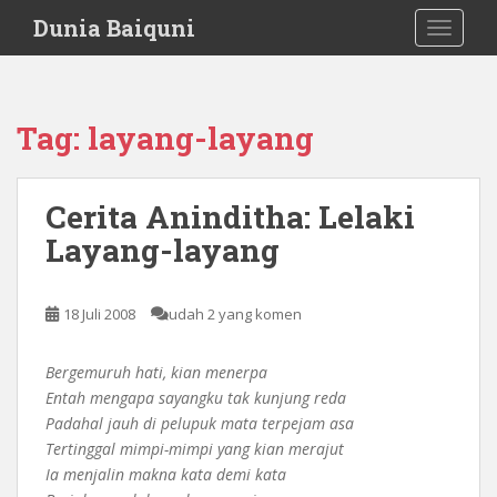
S
Dunia Baiquni
TOGGLE
k
i
p
t
Tag:
layang-layang
o
m
a
Cerita Aninditha: Lelaki
i
Layang-layang
n
c
o
18 Juli 2008
udah 2 yang komen
n
t
e
Bergemuruh hati, kian menerpa
n
Entah mengapa sayangku tak kunjung reda
t
Padahal jauh di pelupuk mata terpejam asa
Tertinggal mimpi-mimpi yang kian merajut
Ia menjalin makna kata demi kata