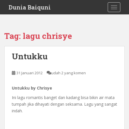
S
Dunia Baiquni
TOGGLE
k
i
p
t
Tag:
lagu chrisye
o
m
a
Untukku
i
n
c
31 Januari 2012
udah 2 yang komen
o
n
Untukku by Chrisye
t
e
Ini lagu romantis banget dan kadang bisa bikin air mata
n
tumpah jika dihayati dengan seksama. Lagu yang sangat
t
indah.