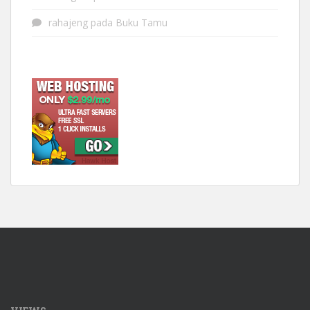
rahajeng
pada
Buku Tamu