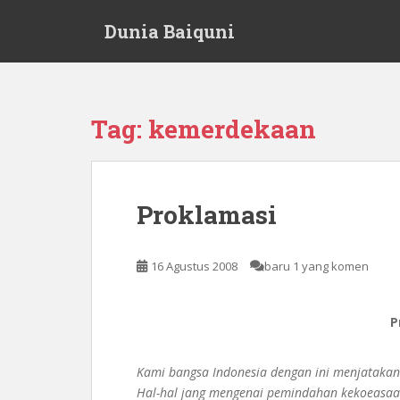
S
Dunia Baiquni
k
i
p
t
o
Tag:
kemerdekaan
m
a
i
n
Proklamasi
c
o
n
16 Agustus 2008
baru 1 yang komen
t
e
n
P
t
Kami bangsa Indonesia dengan ini menjataka
Hal-hal jang mengenai pemindahan kekoeasaan 