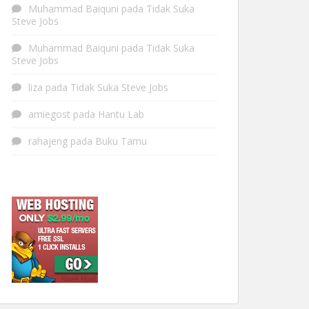
Muhammad Baiquni
pada
Tidak Suka
Steve Jobs
Muhammad Baiquni
pada
Tidak Suka
Steve Jobs
liza
pada
Tidak Suka Steve Jobs
amiegost
pada
Hantu Lab
rahajeng
pada
Buku Tamu