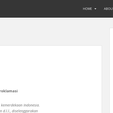
HOME
ABOU
roklamasi
n kemerdekaan Indonesia.
d.l.l., diselenggarakan