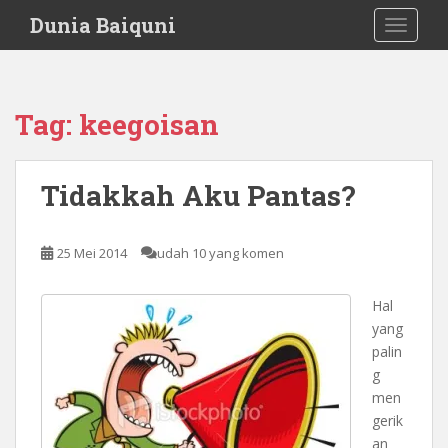
S
Dunia Baiquni
TOGGLE
k
i
p
t
Tag:
keegoisan
o
m
a
Tidakkah Aku Pantas?
i
n
c
25 Mei 2014
udah 10 yang komen
o
n
Hal
t
yang
e
palin
n
g
t
men
gerik
an