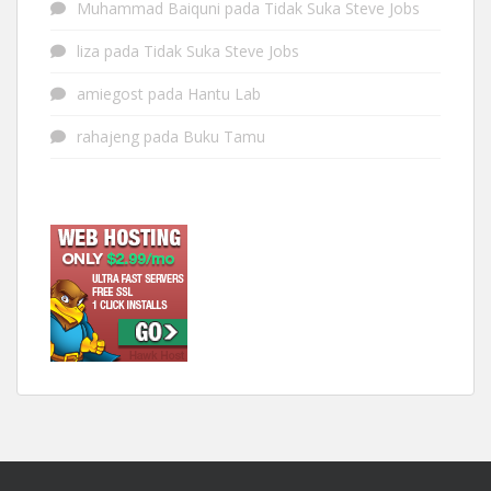
Muhammad Baiquni
pada
Tidak Suka Steve Jobs
liza
pada
Tidak Suka Steve Jobs
amiegost
pada
Hantu Lab
rahajeng
pada
Buku Tamu