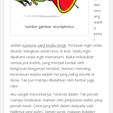
dari
seor
ang
wanit
Sumber gambar: istockphotos
a
pinta
r
adalah
egoisme yang begitu tinggi
. Perasaan ingin selalu
dituruti. Keinginan untuk terus di atas. Selalu ingin
dipahami tanpa ingin memahami. Maka terkutuklah
semua pria bodoh, yang menjadi tunduk oleh
keegoisan-keegoisan tersebut. Namun, memang,
kecerdasan wanita adalah hal yang paling eksotik di
dunia. Tak pun mampu dikalahkan oleh bentuk juga
rupa.
Aku sangat mencintainya. Teramat dalam. Tak pernah
mampu terlukiskan. Bahkan oleh perputaran waktu yang
pernah lewat. Cinta yang lebih dalam daripada saat
hadirnya
sang puteri
,
taman surga
, maupun
bidadari