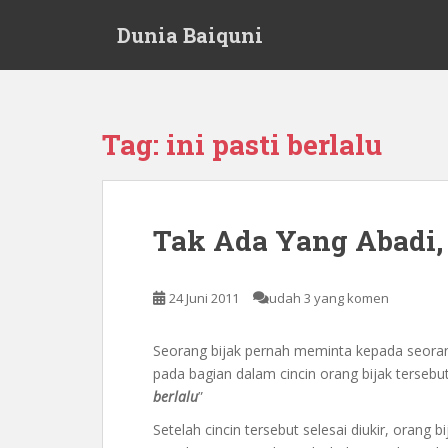
S
Dunia Baiquni
k
i
p
t
o
Tag:
ini pasti berlalu
m
a
i
n
Tak Ada Yang Abadi, I
c
o
n
24 Juni 2011
udah 3 yang komen
t
e
Seorang bijak pernah meminta kepada seoran
n
pada bagian dalam cincin orang bijak tersebut,
t
berlalu
”
Setelah cincin tersebut selesai diukir, orang 