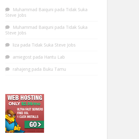
Muhammad Baiquni
pada
Tidak Suka
Steve Jobs
Muhammad Baiquni
pada
Tidak Suka
Steve Jobs
liza
pada
Tidak Suka Steve Jobs
amiegost
pada
Hantu Lab
rahajeng
pada
Buku Tamu