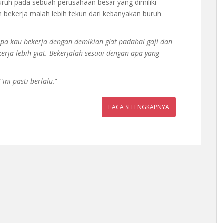
buruh pada sebuah perusahaan besar yang dimiliki
kun bekerja malah lebih tekun dari kebanyakan buruh
a kau bekerja dengan demikian giat padahal gaji dan
rja lebih giat. Bekerjalah sesuai dengan apa yang
“
ini pasti berlalu.
”
BACA SELENGKAPNYA