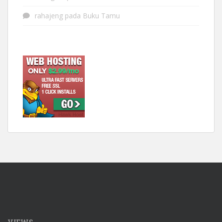
rahajeng
pada
Buku Tamu