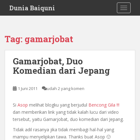
S
Dunia Baiquni
TOGGLE
k
i
p
t
Tag:
gamarjobat
o
m
a
Gamarjobat, Duo
i
Komedian dari Jepang
n
c
o
1 Juni 2011
udah 2 yang komen
n
t
e
Si
Asop
melihat blogku yang berjudul
Bencong Gila !!!
n
dan memberikan link yang tidak kalah lucu dari video
t
tersebut, yaitu Gamarjobat, duo komedian dari Jepang.
Tidak adil rasanya jika tidak membagi hal-hal yang
mampu menyelipkan tawa. Thanks buat Asop 🙂