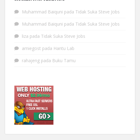
Muhammad Baiquni
pada
Tidak Suka Steve Jobs
Muhammad Baiquni
pada
Tidak Suka Steve Jobs
liza
pada
Tidak Suka Steve Jobs
amiegost
pada
Hantu Lab
rahajeng
pada
Buku Tamu