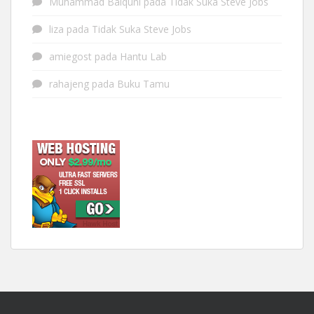
Muhammad Baiquni
pada
Tidak Suka Steve Jobs
liza
pada
Tidak Suka Steve Jobs
amiegost
pada
Hantu Lab
rahajeng
pada
Buku Tamu