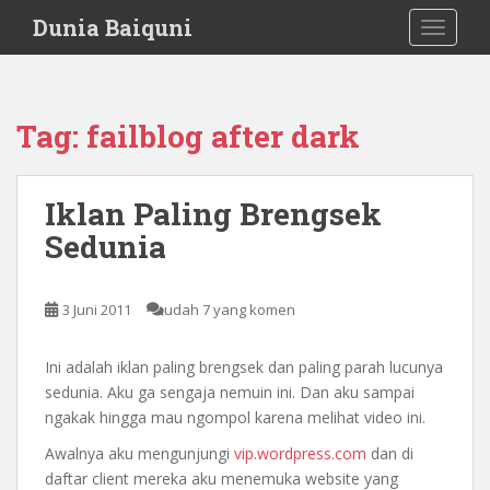
S
Dunia Baiquni
TOGGLE
k
i
p
t
Tag:
failblog after dark
o
m
a
Iklan Paling Brengsek
i
Sedunia
n
c
o
3 Juni 2011
udah 7 yang komen
n
t
e
Ini adalah iklan paling brengsek dan paling parah lucunya
n
sedunia. Aku ga sengaja nemuin ini. Dan aku sampai
t
ngakak hingga mau ngompol karena melihat video ini.
Awalnya aku mengunjungi
vip.wordpress.com
dan di
daftar client mereka aku menemuka website yang