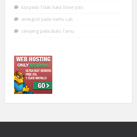
liza
pada
Tidak Suka Steve Jobs
amiegost
pada
Hantu Lab
rahajeng
pada
Buku Tamu