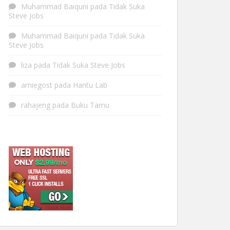
Muhammad Baiquni
pada
Tidak Suka
Steve Jobs
Muhammad Baiquni
pada
Tidak Suka
Steve Jobs
liza
pada
Tidak Suka Steve Jobs
amiegost
pada
Hantu Lab
rahajeng
pada
Buku Tamu