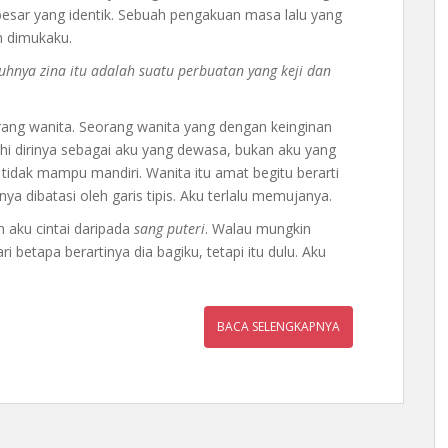
besar yang identik. Sebuah pengakuan masa lalu yang
n dimukaku.
hnya zina itu adalah suatu perbuatan yang keji dan
rang wanita. Seorang wanita yang dengan keinginan
kahi dirinya sebagai aku yang dewasa, bukan aku yang
tidak mampu mandiri. Wanita itu amat begitu berarti
nya dibatasi oleh garis tipis. Aku terlalu memujanya.
 aku cintai daripada
sang puteri
. Walau mungkin
i betapa berartinya dia bagiku, tetapi itu dulu. Aku
BACA SELENGKAPNYA