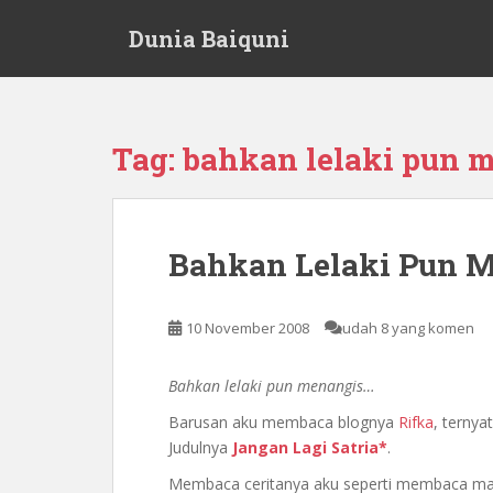
S
Dunia Baiquni
k
i
p
t
o
Tag:
bahkan lelaki pun 
m
a
i
n
Bahkan Lelaki Pun 
c
o
n
10 November 2008
udah 8 yang komen
t
e
Bahkan lelaki pun menangis…
n
t
Barusan aku membaca blognya
Rifka
, ternya
Judulnya
Jangan Lagi Satria*
.
Membaca ceritanya aku seperti membaca masa 