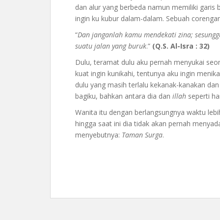
dan alur yang berbeda namun memiliki garis 
ingin ku kubur dalam-dalam. Sebuah corenga
“
Dan janganlah kamu mendekati zina; sesunggu
suatu jalan yang buruk
.”
(Q.S. Al-Isra : 32)
Dulu, teramat dulu aku pernah menyukai seo
kuat ingin kunikahi, tentunya aku ingin meni
dulu yang masih terlalu kekanak-kanakan dan 
bagiku, bahkan antara dia dan
illah
seperti ha
Wanita itu dengan berlangsungnya waktu lebih
hingga saat ini dia tidak akan pernah menyadar
menyebutnya:
Taman Surga
.