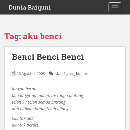
S
Dunia Baiquni
TOGGLE
k
i
p
t
Tag:
aku benci
o
m
a
Benci Benci Benci
i
n
c
26 Agustus 2008
udah 5 yang komen
o
n
jangan heran
t
bila langitmu malam ini tanpa bintang
e
telah ku telan semua bintang
n
dan bahkan hitam telah hilang
t
kau tak ada
aku tak berarti