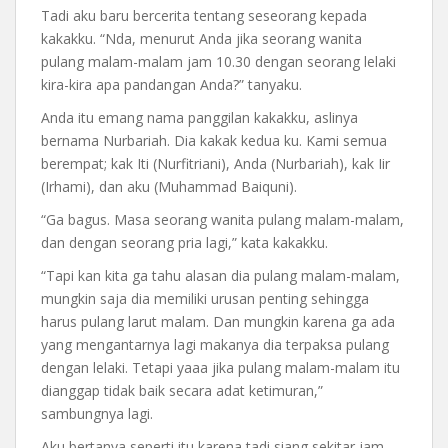
Tadi aku baru bercerita tentang seseorang kepada
kakakku. “Nda, menurut Anda jika seorang wanita
pulang malam-malam jam 10.30 dengan seorang lelaki
kira-kira apa pandangan Anda?” tanyaku.
Anda itu emang nama panggilan kakakku, aslinya
bernama Nurbariah. Dia kakak kedua ku. Kami semua
berempat; kak Iti (Nurfitriani), Anda (Nurbariah), kak Iir
(Irhami), dan aku (Muhammad Baiquni).
“Ga bagus. Masa seorang wanita pulang malam-malam,
dan dengan seorang pria lagi,” kata kakakku.
“Tapi kan kita ga tahu alasan dia pulang malam-malam,
mungkin saja dia memiliki urusan penting sehingga
harus pulang larut malam. Dan mungkin karena ga ada
yang mengantarnya lagi makanya dia terpaksa pulang
dengan lelaki. Tetapi yaaa jika pulang malam-malam itu
dianggap tidak baik secara adat ketimuran,”
sambungnya lagi.
Aku bertanya seperti itu karena tadi siang sekitar jam