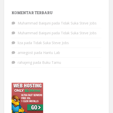
KOMENTAR TERBARU
Muhammad Baiquni
pada
Tidak Suka Steve Jobs
Muhammad Baiquni
pada
Tidak Suka Steve Jobs
liza
pada
Tidak Suka Steve Jobs
amiegost
pada
Hantu Lab
rahajeng
pada
Buku Tamu