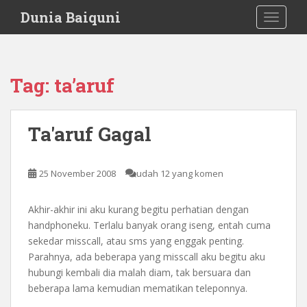
S
Dunia Baiquni
TOGGLE
k
i
p
t
Tag:
ta’aruf
o
m
a
Ta'aruf Gagal
i
n
c
25 November 2008
udah 12 yang komen
o
n
Akhir-akhir ini aku kurang begitu perhatian dengan
t
handphoneku. Terlalu banyak orang iseng, entah cuma
e
sekedar misscall, atau sms yang enggak penting.
n
Parahnya, ada beberapa yang misscall aku begitu aku
t
hubungi kembali dia malah diam, tak bersuara dan
beberapa lama kemudian mematikan teleponnya.