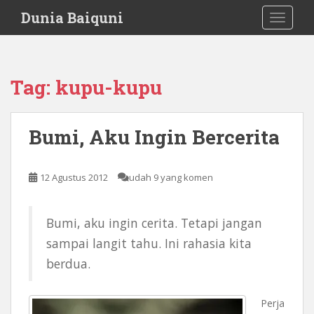
S
Dunia Baiquni
TOGGLE
k
i
p
t
Tag:
kupu-kupu
o
m
a
Bumi, Aku Ingin Bercerita
i
n
c
12 Agustus 2012
udah 9 yang komen
o
n
t
Bumi, aku ingin cerita. Tetapi jangan
e
sampai langit tahu. Ini rahasia kita
n
berdua.
t
Perja