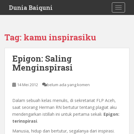
S
Dunia Baiquni
TOGGLE
k
i
p
t
Tag:
kamu inspirasiku
o
m
a
Epigon: Saling
i
Menginspirasi
n
c
o
14 Mei 2012
belum ada yang komen
n
t
e
Dalam sebuah kelas menulis, di sekretariat FLP Aceh,
n
saat seorang Herman RN bertutur tentang plagiat aku
t
mendengarkan istillah ini untuk pertama sekali.
Epigon:
terinspirasi
.
Manusia, hidup dan bertutur, segalanya dari inspirasi.