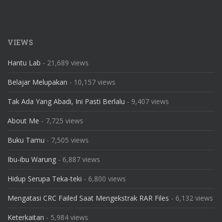
VIEWS
Hantu Lab
- 21,689 views
Belajar Melupakan
- 10,157 views
Tak Ada Yang Abadi, Ini Pasti Berlalu
- 9,407 views
About Me
- 7,725 views
Buku Tamu
- 7,505 views
Ibu-ibu Warung
- 6,887 views
Hidup Serupa Teka-teki
- 6,800 views
Mengatasi CRC Failed Saat Mengekstrak RAR Files
- 6,132 views
Keterkaitan
- 5,984 views