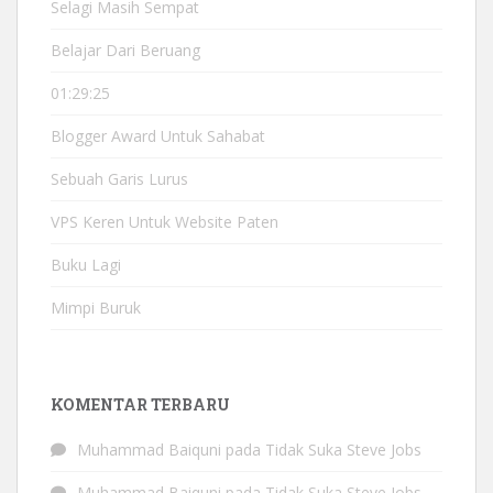
Selagi Masih Sempat
Belajar Dari Beruang
01:29:25
Blogger Award Untuk Sahabat
Sebuah Garis Lurus
VPS Keren Untuk Website Paten
Buku Lagi
Mimpi Buruk
KOMENTAR TERBARU
Muhammad Baiquni
pada
Tidak Suka Steve Jobs
Muhammad Baiquni
pada
Tidak Suka Steve Jobs