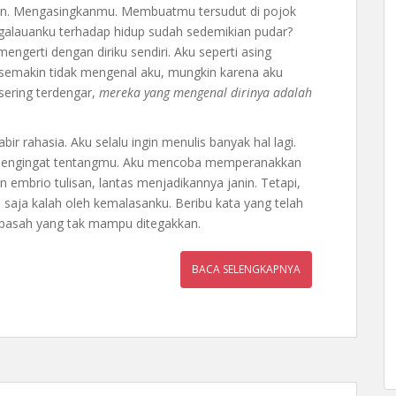
an. Mengasingkanmu. Membuatmu tersudut di pojok
kegalauanku terhadap hidup sudah sedemikian pudar?
ngerti dengan diriku sendiri. Aku seperti asing
 semakin tidak mengenal aku, mungkin karena aku
sering terdengar,
mereka yang mengenal dirinya adalah
r rahasia. Aku selalu ingin menulis banyak hal lagi.
u mengingat tentangmu. Aku mencoba memperanakkan
mbrio tulisan, lantas menjadikannya janin. Tetapi,
alu saja kalah oleh kemalasanku. Beribu kata yang telah
g basah yang tak mampu ditegakkan.
BACA SELENGKAPNYA