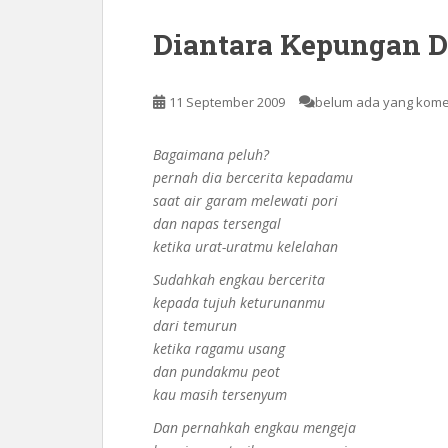
Diantara Kepungan 
11 September 2009
belum ada yang kom
Bagaimana peluh?
pernah dia bercerita kepadamu
saat air garam melewati pori
dan napas tersengal
ketika urat-uratmu kelelahan
Sudahkah engkau bercerita
kepada tujuh keturunanmu
dari temurun
ketika ragamu usang
dan pundakmu peot
kau masih tersenyum
Dan pernahkah engkau mengeja