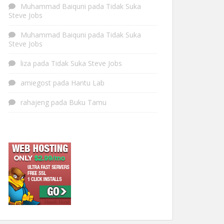
Muhammad Baiquni
pada
Tidak Suka
Steve Jobs
Muhammad Baiquni
pada
Tidak Suka
Steve Jobs
liza
pada
Tidak Suka Steve Jobs
amiegost
pada
Hantu Lab
rahajeng
pada
Buku Tamu