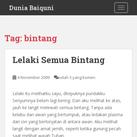
S
Dunia Baiquni
TOGGLE
k
i
p
t
Tag:
bintang
o
m
a
Lelaki Semua Bintang
i
n
c
4 November 2009
udah 3 yang komen
o
n
Lelaki itu melihatku sayu, ditepuknya pundakku.
t
Senyumnya belum lagi kering. Dan aku melihat ke atas,
e
jauh ke langit melewati semua bintang. Tanpa ada
n
kelabu dari awan yang bertumpuk, atau ledakan plasma
t
dari ion yang berlonjatan di antara awan. Aku melihat
langit dengan amat jernih, seperti ketika gunung pecah
saat melihat wajah Tuhan.