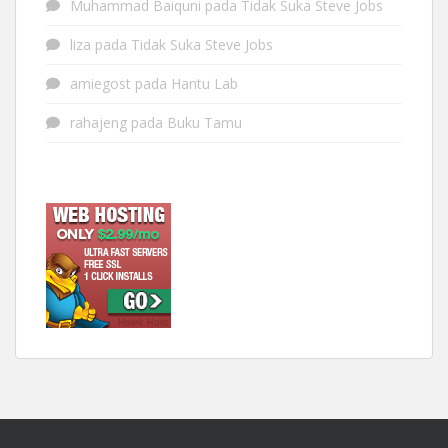
Muhammad Baiquni
pada
Tidak Suka Steve Jobs
liza
pada
Tidak Suka Steve Jobs
amiegost
pada
Hantu Lab
rahajeng
pada
Buku Tamu