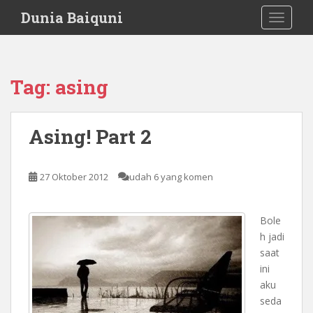
S
Dunia Baiquni
TOGGLE
k
i
p
t
Tag:
asing
o
m
a
Asing! Part 2
i
n
c
27 Oktober 2012
udah 6 yang komen
o
n
t
Bole
e
h jadi
n
saat
t
ini
aku
seda