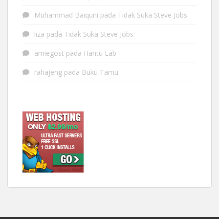
Muhammad Baiquni
pada
Tidak Suka Steve Jobs
liza
pada
Tidak Suka Steve Jobs
amiegost
pada
Hantu Lab
rahajeng
pada
Buku Tamu