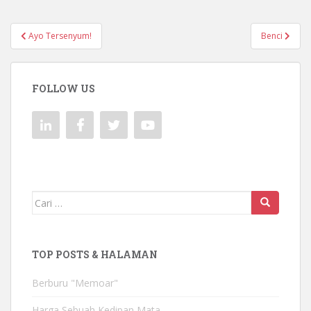
Navigasi
Ayo Tersenyum!
Benci
pos
FOLLOW US
Mencari:
TOP POSTS & HALAMAN
Berburu "Memoar"
Harga Sebuah Kedipan Mata