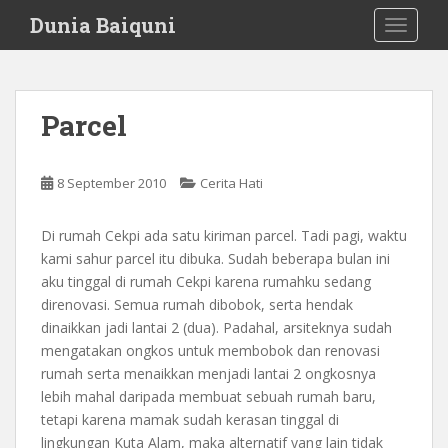
S
Dunia Baiquni
TOGGLE
k
i
p
t
Parcel
o
m
a
8 September 2010
Cerita Hati
i
n
Di rumah Cekpi ada satu kiriman parcel. Tadi pagi, waktu
c
kami sahur parcel itu dibuka. Sudah beberapa bulan ini
o
aku tinggal di rumah Cekpi karena rumahku sedang
n
direnovasi. Semua rumah dibobok, serta hendak
t
dinaikkan jadi lantai 2 (dua). Padahal, arsiteknya sudah
e
mengatakan ongkos untuk membobok dan renovasi
n
rumah serta menaikkan menjadi lantai 2 ongkosnya
t
lebih mahal daripada membuat sebuah rumah baru,
tetapi karena mamak sudah kerasan tinggal di
lingkungan Kuta Alam, maka alternatif yang lain tidak