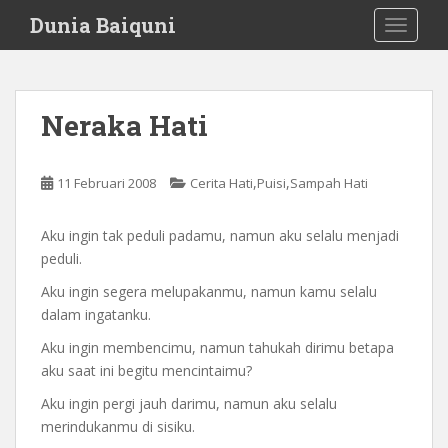
S
Dunia Baiquni
TOGGLE
k
i
p
t
Neraka Hati
o
m
a
,
,
11 Februari 2008
Cerita Hati
Puisi
Sampah Hati
i
n
Aku ingin tak peduli padamu, namun aku selalu menjadi
c
peduli.
o
n
Aku ingin segera melupakanmu, namun kamu selalu
t
dalam ingatanku.
e
Aku ingin membencimu, namun tahukah dirimu betapa
n
aku saat ini begitu mencintaimu?
t
Aku ingin pergi jauh darimu, namun aku selalu
merindukanmu di sisiku.