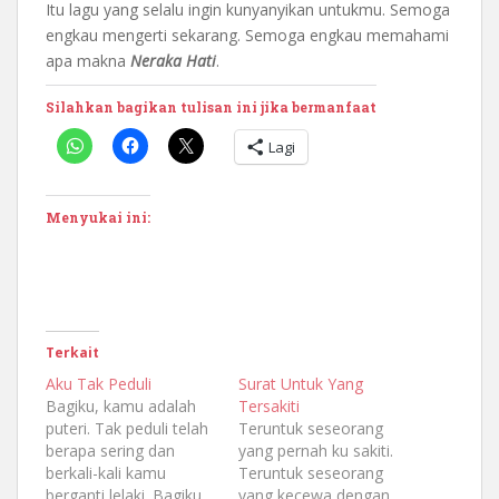
Itu lagu yang selalu ingin kunyanyikan untukmu. Semoga
engkau mengerti sekarang. Semoga engkau memahami
apa makna
Neraka Hati
.
Silahkan bagikan tulisan ini jika bermanfaat
Lagi
Menyukai ini:
Terkait
Aku Tak Peduli
Surat Untuk Yang
Bagiku, kamu adalah
Tersakiti
puteri. Tak peduli telah
Teruntuk seseorang
berapa sering dan
yang pernah ku sakiti.
berkali-kali kamu
Teruntuk seseorang
berganti lelaki. Bagiku
yang kecewa dengan