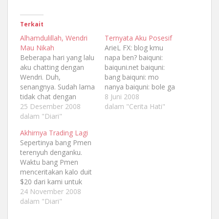
Terkait
Alhamdulillah, Wendri
Ternyata Aku Posesif
Mau Nikah
ArieL FX: blog kmu
Beberapa hari yang lalu
napa ben? baiquni:
aku chatting dengan
baiquni.net baiquni:
Wendri. Duh,
bang baiquni: mo
senangnya. Sudah lama
nanya baiquni: bole ga
tidak chat dengan
ArieL FX: iiah ArieL FX:
8 Juni 2008
Wendri, temanku.
25 Desember 2008
apa itu? baiquni:
dalam "Cerita Hati"
Ternyata lama tidak
dalam "Diari"
dewasa itu gmn seh
chat, Wendri
bang ArieL FX: hahah
Akhirnya Trading Lagi
memberikan kejutan:
ArieL FX: itu susah
Sepertinya bang Pmen
DIA MAU NIKAH!!!
definisikannya ArieL FX:
terenyuh denganku.
Berikut ini petikan chat
hnya org lain yg bisa
Waktu bang Pmen
kami: Wendri: :) Baiquni:
menilai ArieL FX: bukan
menceritakan kalo duit
assalamu’alaikum wen
diri kita…
$20 dari kami untuk
Wendri:
membayar hosting
24 November 2008
wa’alaikumsalam ben….
digunakannya untuk
dalam "Diari"
Baiquni: apa kabar wen
trading dan
Wendri: alhamdulillah