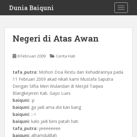
S
Dunia Baiquni
TOGGLE
k
i
p
t
Negeri di Atas Awan
o
m
a
8 Februari 2009
Cerita Hati
i
n
tafa_putra:
Mohon Doa Restu dan Kehadirannya pada
c
11 Februari 2009 akad nikah kami Mustafa Saputra
o
Dengan Silfia Meri Wulandari di Mesjid Taqwa
n
Blangkejeren Kab. Gayo Lues
t
baiquni:
:p
e
baiquni:
ga jadi ama
dia
kan bang
n
baiquni:
:-<
t
baiquni:
kalo jadi beni patah hati
tafa_putra:
yeeeeeeee
baiquni:
alhamdulillah