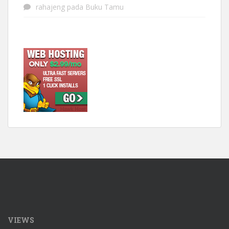
rahajeng
pada
Buku Tamu
VIEWS