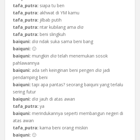
tafa_putra:
siapa tu ben
tafa_putra:
akhwat di YM kamu
tafa_putra:
jilbab putih
tafa_putra:
ntar kubilang ama
dia
tafa_putra:
beni slingkuh
baiquni:
dia
ndak suka sama beni bang
baiquni:
🙂
baiquni:
mungkin
dia
telah menemukan sosok
pahlawannya
baiquni:
ada seh keinginan beni pengen
dia
jadi
pendamping beni
baiquni:
tapi apa pantas? seorang baiquni yang terlalu
sering futur
baiquni:
dia
jauh di atas awan
tafa_putra:
ya
baiquni:
merindukannya seperti membangun negeri di
atas awan
tafa_putra:
karna beni orang miskin
baiquni:
🙂