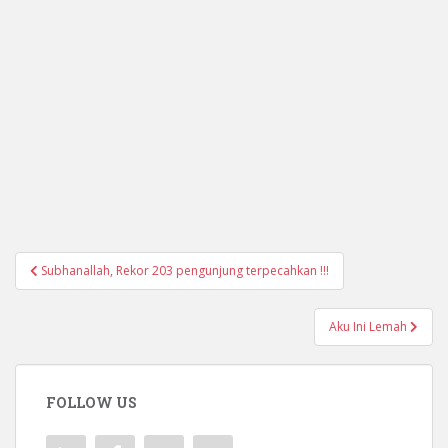
Navigasi
Subhanallah, Rekor 203 pengunjung terpecahkan !!!
pos
Aku Ini Lemah
FOLLOW US