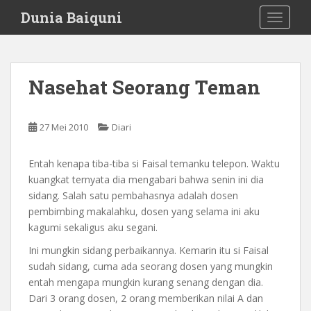
S
Dunia Baiquni
TOGGLE
k
i
p
t
Nasehat Seorang Teman
o
m
a
27 Mei 2010
Diari
i
n
Entah kenapa tiba-tiba si Faisal temanku telepon. Waktu
c
kuangkat ternyata dia mengabari bahwa senin ini dia
o
sidang. Salah satu pembahasnya adalah dosen
n
pembimbing makalahku, dosen yang selama ini aku
t
kagumi sekaligus aku segani.
e
n
Ini mungkin sidang perbaikannya. Kemarin itu si Faisal
t
sudah sidang, cuma ada seorang dosen yang mungkin
entah mengapa mungkin kurang senang dengan dia.
Dari 3 orang dosen, 2 orang memberikan nilai A dan