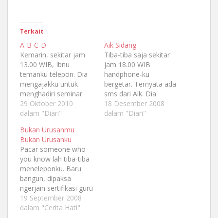
Terkait
A-B-C-D
Aik Sidang
Kemarin, sekitar jam
Tiba-tiba saja sekitar
13.00 WIB, Ibnu
jam 18.00 WIB
temanku telepon. Dia
handphone-ku
mengajakku untuk
bergetar. Ternyata ada
menghadiri seminar
sms dari Aik. Dia
proposal Pak Bos.
29 Oktober 2010
mengabarkan bahwa
18 Desember 2008
Cerita punya cerita,
dalam "Diari"
besok, 18 Desember
dalam "Diari"
ternyata ada
2008 pukul 9.00 WIB
Bukan Urusanmu
pemaksaan di balik
dia akan mengadakan
Bukan Urusanku
semua itu.
sidang skripsi. So, dia
Pacar someone who
Tersangkanya adalah
mohon doa restu agar
you know lah tiba-tiba
Nuril Annissa yang
kuat. Spontan aku
meneleponku. Baru
memaksa Ibnu untuk
bersyukur... Semoga Aik
bangun, dipaksa
mengunjungi seminar
cepat selesai kuliahnya
ngerjain sertifikasi guru
proposal Pak Bos
dan segera mengambil
oleh mamak, sedang
19 September 2008
karena dia sendiri tidak
profesi sebagai
ngenet, tiba-tiba aku di
dalam "Cerita Hati"
bisa. Ibnu yang tidak
akuntan di…
telepon. "Kamu masih