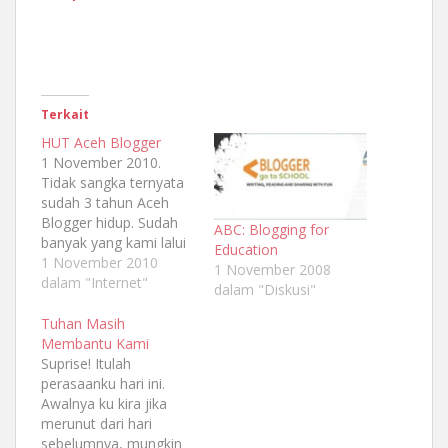
Terkait
HUT Aceh Blogger
1 November 2010.
Tidak sangka ternyata
sudah 3 tahun Aceh
Blogger hidup. Sudah
ABC: Blogging for
banyak yang kami lalui
Education
bersama Aceh Blogger.
1 November 2010
1 November 2008
Mulai dari pelatihan
dalam "Internet"
dalam "Diskusi"
kecil-kecilan yang
disponsori oleh Telkom
Tuhan Masih
Speedy, sampai
Membantu Kami
bergerak ke jalan
Suprise! Itulah
membantu pengungsi
perasaanku hari ini.
Rohingya. Teringat,
Awalnya ku kira jika
dulu ada salah seorang
merunut dari hari
peserta Aceh Blogger
sebelumnya, mungkin