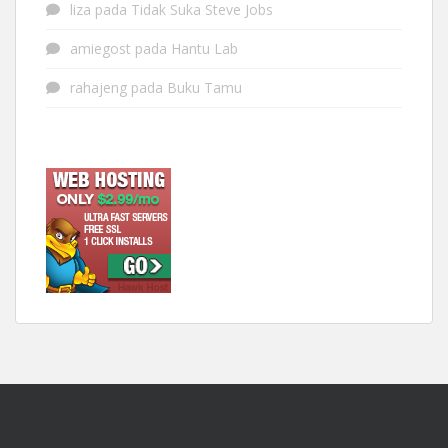
liza
pada
Tidak Suka Steve Jobs
amiegost
pada
Hantu Lab
rahajeng
pada
Buku Tamu