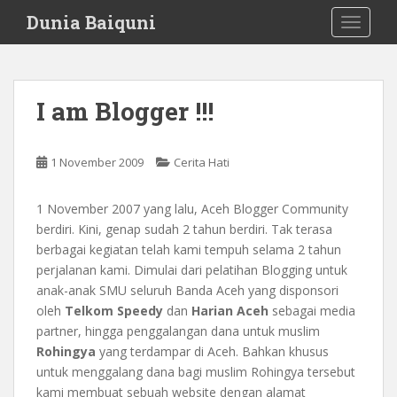
S
Dunia Baiquni
TOGGLE
k
i
p
t
I am Blogger !!!
o
m
a
1 November 2009
Cerita Hati
i
n
1 November 2007 yang lalu, Aceh Blogger Community
c
berdiri. Kini, genap sudah 2 tahun berdiri. Tak terasa
o
berbagai kegiatan telah kami tempuh selama 2 tahun
n
perjalanan kami. Dimulai dari pelatihan Blogging untuk
t
anak-anak SMU seluruh Banda Aceh yang disponsori
e
oleh
Telkom Speedy
dan
Harian Aceh
sebagai media
n
partner, hingga penggalangan dana untuk muslim
t
Rohingya
yang terdampar di Aceh. Bahkan khusus
untuk menggalang dana bagi muslim Rohingya tersebut
kami membuat sebuah website dengan alamat